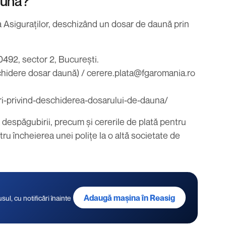
daună?
a Asiguraților, deschizând un dosar de daună prin
0492, sector 2, București.
hidere dosar daună) /
cerere.plata@fgaromania.ro
i-privind-deschiderea-dosarului-de-dauna/
 a despăgubirii, precum și cererile de plată pentru
tru încheierea unei polițe la o altă societate de
Adaugă mașina în Reasig
ul, cu notificări înainte