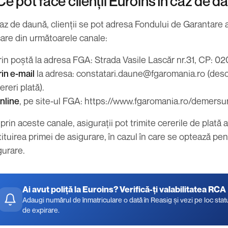
 Ce pot face clienții Euroins în caz de 
caz de daună, clienții se pot adresa Fondului de Garantare 
care din următoarele canale:
rin poștă la adresa FGA: Strada Vasile Lascăr nr.31, CP: 02
rin e-mail
la adresa:
constatari.daune@fgaromania.ro
(desc
ereri plată).
nline
, pe site-ul FGA:
https://www.fgaromania.ro/demersur
 prin aceste canale, asigurații pot trimite cererile de plată
tituirea primei de asigurare
, în cazul în care se optează pen
gurare.
Ai avut poliță la Euroins? Verifică-ți valabilitatea RCA
Adaugi numărul de înmatriculare o dată în Reasig și vezi pe loc status
de expirare.