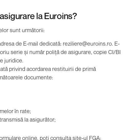
e asigurare la Euroins?
lor sunt următorii:
adresa de E-mail dedicată:
reziliere@euroins.ro
. E-
oriu serie și număr poliță de asigurare, copie CI/BI
e juridice.
tă privind acordarea restituirii de primă
 următoarele documente:
melor în rate;
transmisă la asigurător;
formulare online, poți consulta site-ul FGA: