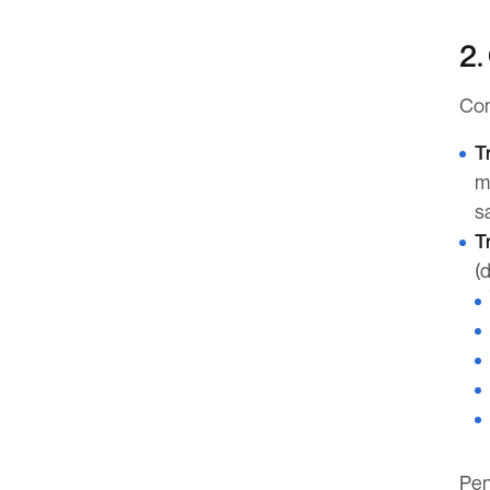
2.
Con
T
m
s
T
(
Pen