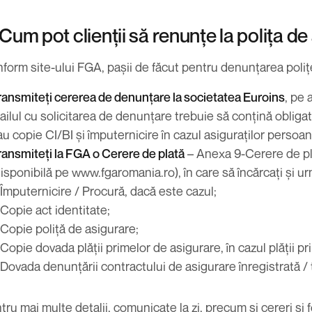
 Cum pot clienții să renunțe la polița d
form site-ului FGA, pașii de făcut pentru denunțarea polițe
ransmiteți cererea de denunțare la societatea Euroins
, pe 
ailul cu solicitarea de denunțare trebuie să conțină obligat
au copie CI/BI și împuternicire în cazul asiguraților persoan
ransmiteți la FGA o Cerere de plată
– Anexa 9-Cerere de pla
disponibilă pe www.fgaromania.ro), în care să încărcați și
Împuternicire / Procură, dacă este cazul;
Copie act identitate;
Copie poliță de asigurare;
Copie dovada plății primelor de asigurare, în cazul plății pri
Dovada denunțării contractului de asigurare înregistrată / 
tru mai multe detalii, comunicate la zi, precum și cereri și 