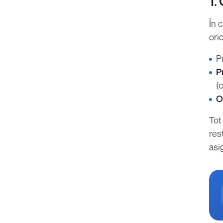
1.
În 
ori
P
P
(c
O
Tot
res
asi