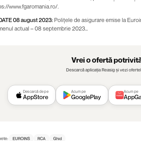
ps://www.fgaromania.ro/
.
ATE 08 august 2023:
Polițele de asigurare emise la Euro
menul actual – 08 septembrie 2023…
Vrei o ofertă potrivit
Descarcă aplicația Reasig și vezi ofertel
Descarcă de pe
Acum pe
Acum pe
AppStore
GooglePlay
AppGa
hete:
EUROINS
RCA
Ghid