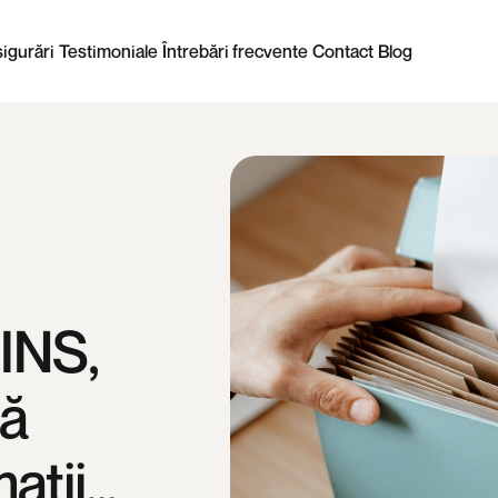
igurări
Testimoniale
Întrebări frecvente
Contact
Blog
INS,
ză
ații…