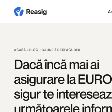
Skip
to
As
main
content
ACASĂ
BLOG
DAUNE & DESPĂGUBIRI
Dacă încă mai ai
asigurare la EURO
sigur te interesea
următoarele inform