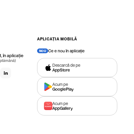
APLICAȚIA MOBILĂ
Ce e nou în aplicație
, în aplicație
săptămână)
Descarcă de pe
AppStore
Acum pe
GooglePlay
Acum pe
AppGallery