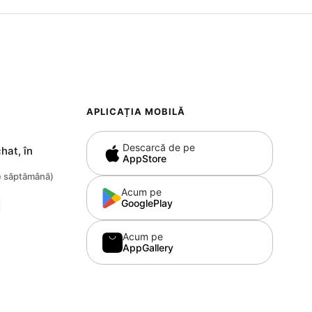
APLICAȚIA MOBILĂ
Descarcă de pe
hat, în
AppStore
pe săptămână)
Acum pe
GooglePlay
Acum pe
AppGallery