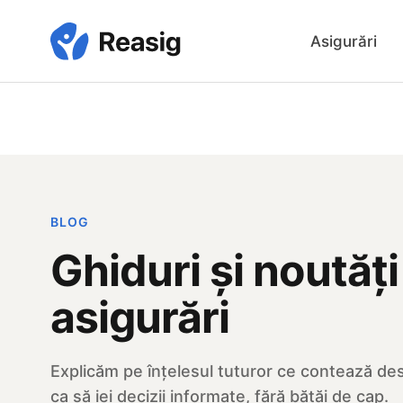
Skip
to
Asigurări
main
content
BLOG
Ghiduri și noutăț
asigurări
Explicăm pe înțelesul tuturor ce contează d
ca să iei decizii informate, fără bătăi de cap.