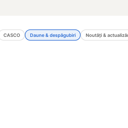
CASCO
Daune & despăgubiri
Noutăți & actualizăr