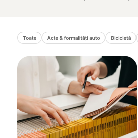
Toate
Acte & formalități auto
Bicicletă