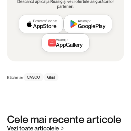
Descarcă aplicația Reasig și vezi ofertele asigurătorilor
parteneri.
Descarcă de pe
Acum pe
AppStore
GooglePlay
Acum pe
AppGallery
Etichete:
CASCO
Ghid
Cele mai recente articole
Vezi toate articolele