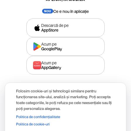
Ce e nou în aplicație
Descarcă de pe
AppStore
Acum pe
GooglePlay
Acum pe
AppGallery
Folosim cookie-uri și tehnologii similare pentru
funcționarea site-ului, analiză și marketing. Poți accepta
Aplicație oferită de S.C. Transilvania Broker de Asigurare S.A.,
toate categoriile, le poți refuza pe cele neesențiale sau îți
înregistrată la Autoritatea de Supraveghere Financiară (ASF) sub
poți personaliza alegerea.
numărul RBK-374/17.11.2006, prin S.C. REASIGAPP S.R.L în calitate de
Politica de confidențialitate
asistent în brokeraj (distribuitor secundar).
© 2026 Reasig - SIMPLU, RAPID și PRIETENOS
Politica de cookie-uri