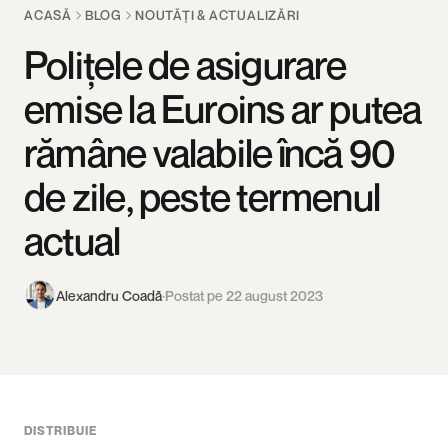
ACASĂ
BLOG
NOUTĂȚI & ACTUALIZĂRI
Polițele de asigurare
emise la Euroins ar putea
rămâne valabile încă 90
de zile, peste termenul
actual
Alexandru Coadă
·
Postat pe 22 august 2023
DISTRIBUIE