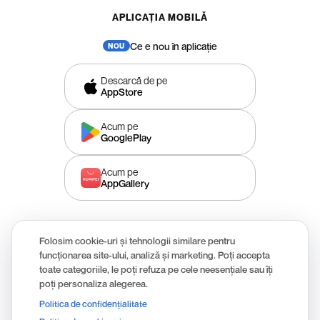
APLICAȚIA MOBILĂ
Ce e nou în aplicație
Descarcă de pe
AppStore
Acum pe
GooglePlay
Acum pe
AppGallery
Folosim cookie-uri și tehnologii similare pentru
funcționarea site-ului, analiză și marketing. Poți accepta
Aplicație oferită de S.C. Transilvania Broker de Asigurare S.A.,
toate categoriile, le poți refuza pe cele neesențiale sau îți
înregistrată la Autoritatea de Supraveghere Financiară (ASF) sub
poți personaliza alegerea.
numărul RBK-374/17.11.2006, prin S.C. REASIGAPP S.R.L în calitate de
Politica de confidențialitate
asistent în brokeraj (distribuitor secundar).