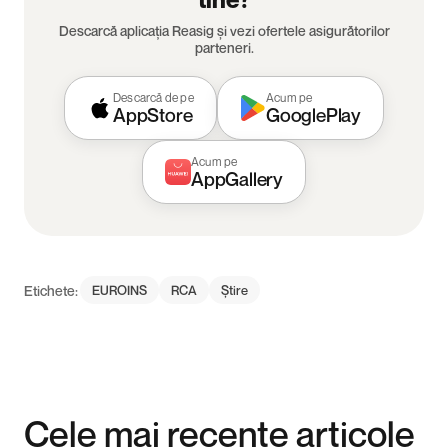
Descarcă aplicația Reasig și vezi ofertele asigurătorilor
parteneri.
Descarcă de pe
Acum pe
AppStore
GooglePlay
Acum pe
AppGallery
Etichete:
EUROINS
RCA
Știre
Cele mai recente articole